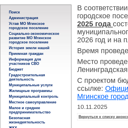
В соответстви
Поиск
городское пос
Администрация
2025 года
сост
Устав МО Мгинское
городское поселение
муниципальног
Социально-экономическое
развитие МО Мгинское
2026 год и на 
городское поселение
История земли нашей
Время проведе
Приемная граждан
Информация для
Место проведе
участников СВО
Ленинградская о
Бюджет
Градостроительная
С проектом бю
деятельность
Муниципальные услуги
ссылке:
Офици
Жилищные программы
Мгинское горо
Муниципальный контроль
Местное самоуправление
10.11.2025
Малое и среднее
предпринимательство
Вернуться к списку анонс
Безопасная
жизнедеятельность
ЖКХ