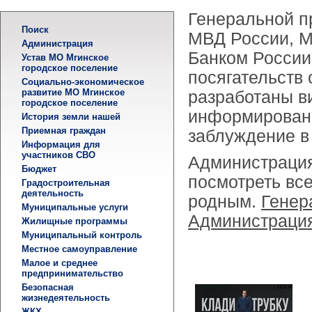
Генеральной п
Поиск
МВД России, М
Администрация
Банком России
Устав МО Мгинское
городское поселение
посягательств
Социально-экономическое
развитие МО Мгинское
разработаны в
городское поселение
информированн
История земли нашей
Приемная граждан
заблуждение в
Информация для
участников СВО
Администрация
Бюджет
посмотреть все
Градостроительная
деятельность
родным.
Генер
Муниципальные услуги
Администрация
Жилищные программы
Муниципальный контроль
Местное самоуправление
Малое и среднее
предпринимательство
Безопасная
жизнедеятельность
ЖКХ