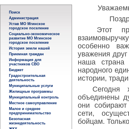
Уважаемы
Поиск
Поздр
Администрация
Устав МО Мгинское
городское поселение
Этот празд
Социально-экономическое
взаимовыручку
развитие МО Мгинское
городское поселение
особенно важ
История земли нашей
уважения друг 
Приемная граждан
Информация для
наша страна 
участников СВО
народного еди
Бюджет
Градостроительная
истории, тради
деятельность
Муниципальные услуги
Сегодня жит
Жилищные программы
объединены д
Муниципальный контроль
Местное самоуправление
они собирают
Малое и среднее
сети, осущес
предпринимательство
Безопасная
бойцам. Только
жизнедеятельность
ЖКХ