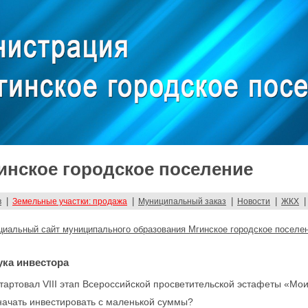
нское городское поселение
|
|
|
|
|
в
Земельные участки: продажа
Муниципальный заказ
Новости
ЖКХ
иальный сайт муниципального образования Мгинское городское поселе
ука инвестора
товал VIII этап Всероссийской просветительской эстафеты «Мои
начать инвестировать с маленькой суммы?