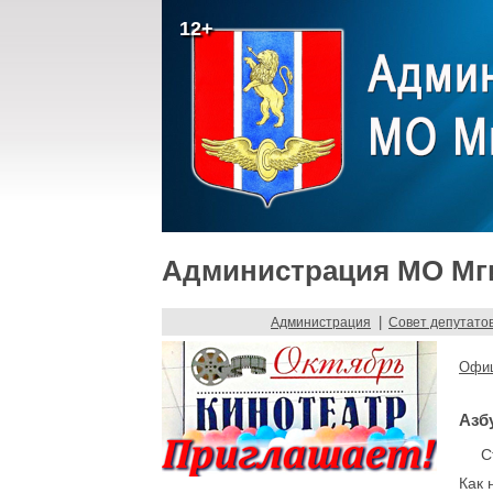
12+
Администрация МО Мги
|
Администрация
Совет депутато
Офиц
Азб
Стар
Как 