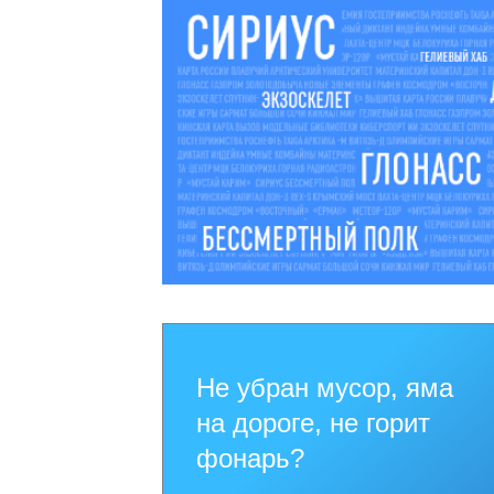
Не убран мусор, яма
на дороге, не горит
фонарь?