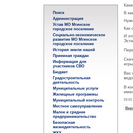
Каки
Поиск
В ка
Администрация
Нужн
Устав МО Мгинское
Как 
городское поселение
Социально-экономическое
И эт
развитие МО Мгинское
Эст
городское поселение
История земли нашей
Пере
Приемная граждан
Скач
Информация для
игры
участников СВО
Бюджет
Вас 
ведо
Градостроительная
деятельность
В ко
Муниципальные услуги
имен
Жилищные программы
03.03
Муниципальный контроль
Местное самоуправление
Вер
Малое и среднее
предпринимательство
Безопасная
жизнедеятельность
ЖКХ