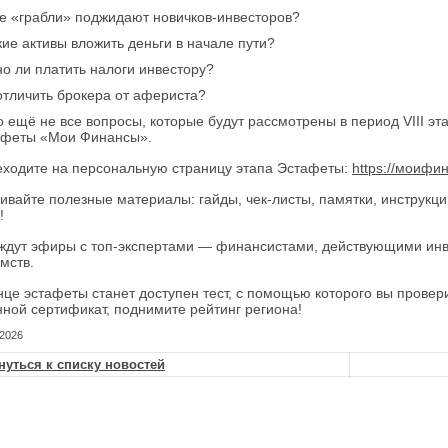
е «грабли» поджидают новичков-инвесторов?
кие активы вложить деньги в начале пути?
о ли платить налоги инвестору?
отличить брокера от афериста?
о ещё не все вопросы, которые будут рассмотрены в период VIII э
афеты «Мои Финансы».
ходите на персональную страницу этапа Эстафеты:
https://моифин
ивайте полезные материалы: гайды, чек-листы, памятки, инструкци
!
ждут эфиры с топ-экспертами — финансистами, действующими инв
мств.
нце эстафеты станет доступен тест, с помощью которого вы провер
ной сертификат, поднимите рейтинг региона!
.2026
нуться к списку новостей