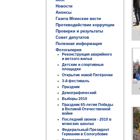
Новости
Анонсы
Газета Мгинские вести
Противодействие коррупции
Проверки и результаты
Совет депутатов
Полезная информация
Фотогалерея
Реконструкция аварийного
и ветхого жилья
Детские и спортивные
площадки
Открытие новой Пятёрочки
3-й фестиваль
Праздник
Демографический
Выборы 2010
Праздник 65-летия Победы
в Великой Отечественной
войне
Последний звонок - 2010 в
мгинских школах
Федеральный Президент
Германии в Сологубовке
Реконструкция