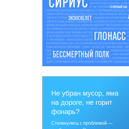
Не убран мусор, яма
на дороге, не горит
фонарь?
Столкнулись с проблемой —