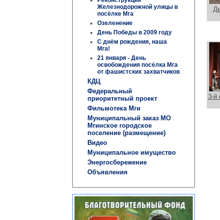
Железнодорожной улицы в
Де
посёлке Мга
Озеленение
День Победы в 2009 году
С днём рождения, наша
Мга!
21 января - День
освобождения посёлка Мга
от фашистских захватчиков
КДЦ
Федеральный
3-й
приоритетный проект
Фильмотека Мги
Муниципальный заказ МО
Мгинское городское
поселение (размещение)
Видео
Муниципальное имущество
Энергосбережение
Объявления