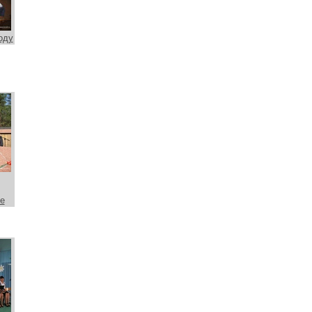
оду
е