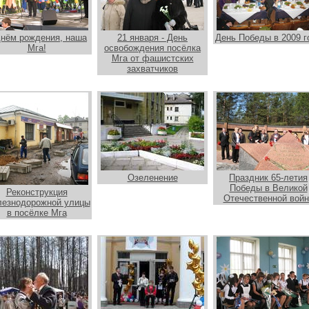
днём рождения, наша
21 января - День
День Победы в 2009 г
Мга!
освобождения посёлка
Мга от фашистских
захватчиков
Озеленение
Праздник 65-летия
Победы в Великой
Реконструкция
Отечественной войн
езнодорожной улицы
в посёлке Мга