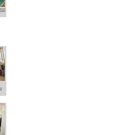
010
о