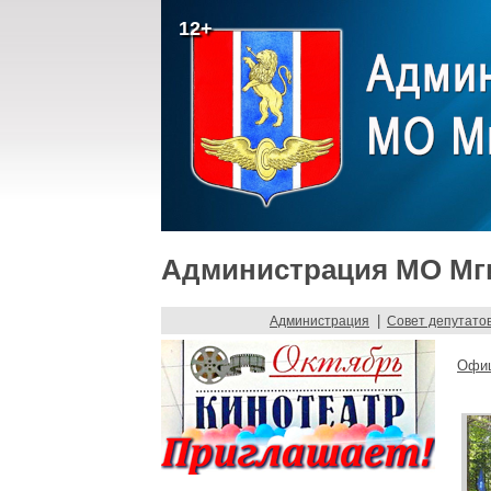
12+
Администрация МО Мги
|
Администрация
Совет депутато
Офиц