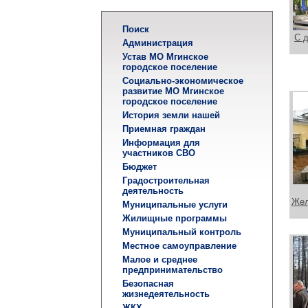
Поиск
С 
Администрация
Устав МО Мгинское
городское поселение
Социально-экономическое
развитие МО Мгинское
городское поселение
История земли нашей
Приемная граждан
Информация для
участников СВО
Бюджет
Градостроительная
деятельность
Жел
Муниципальные услуги
Жилищные программы
Муниципальный контроль
Местное самоуправление
Малое и среднее
предпринимательство
Безопасная
жизнедеятельность
ЖКХ