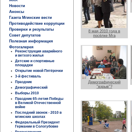
Новости
Анонсы
Газета Мгинские вести
Противодействие коррупции
Проверки и результаты
8 мая 2010 года в
Совет депутатов
посёлке Мга
Полезная информация
Фотогалерея
Реконструкция аварийного
и ветхого жилья
Детские и спортивные
площадки
Открытие новой Пятёрочки
3-й фестиваль
Праздник
Демографический
"взрыв"?
Демографический
Выборы 2010
Праздник 65-летия Победы
в Великой Отечественной
войне
Последний звонок - 2010 в
мгинских школах
Федеральный Президент
Германии в Сологубовке
Реконструкция