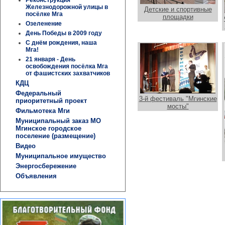
Железнодорожной улицы в
Детские и спортивные
посёлке Мга
площадки
Озеленение
День Победы в 2009 году
С днём рождения, наша
Мга!
21 января - День
освобождения посёлка Мга
от фашистских захватчиков
КДЦ
Федеральный
3-й фестиваль "Мгинские
приоритетный проект
мосты"
Фильмотека Мги
Муниципальный заказ МО
Мгинское городское
поселение (размещение)
Видео
Муниципальное имущество
Энергосбережение
Объявления