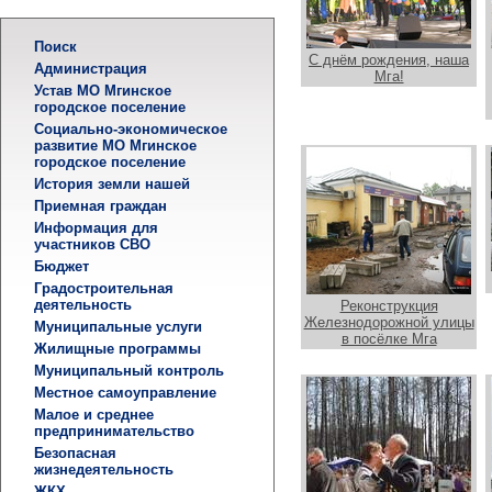
Поиск
С днём рождения, наша
Администрация
Мга!
Устав МО Мгинское
городское поселение
Социально-экономическое
развитие МО Мгинское
городское поселение
История земли нашей
Приемная граждан
Информация для
участников СВО
Бюджет
Градостроительная
деятельность
Реконструкция
Железнодорожной улицы
Муниципальные услуги
в посёлке Мга
Жилищные программы
Муниципальный контроль
Местное самоуправление
Малое и среднее
предпринимательство
Безопасная
жизнедеятельность
ЖКХ