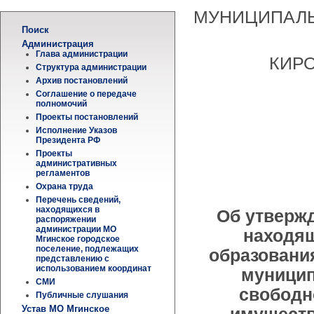
МУНИЦИПАЛЬ
Поиск
Администрация
Глава администрации
КИР
Структура администрации
Архив постановлений
Соглашение о передаче
полномочий
Проекты постановлений
Исполнение Указов
Президента РФ
Проекты
административных
регламентов
Охрана труда
Перечень сведений,
находящихся в
Об утверж
распоряжении
администрации МО
находящ
Мгинское городское
поселение, подлежащих
образовани
представлению с
использованием координат
муницип
СМИ
свободн
Публичные слушания
Устав МО Мгинское