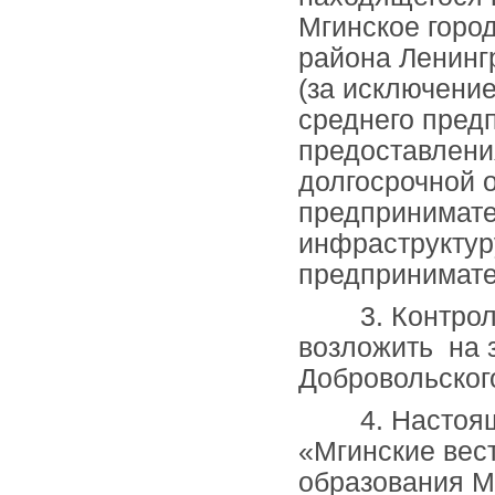
Мгинское горо
района Ленингр
(за исключени
среднего пред
предоставления
долгосрочной 
предпринимате
инфраструктур
предпринимате
3. Контроль 
возложить на 
Добровольског
4. Настоящее
«Мгинские вес
образования М