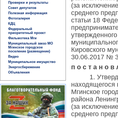
Проверки и результаты
(за исключени
Совет депутатов
среднего пред
Полезная информация
Фотогалерея
статьи 18 Феде
КДЦ
предпринимате
Федеральный
приоритетный проект
утвержденного
Фильмотека Мги
муниципальног
Муниципальный заказ МО
Мгинское городское
Кировского му
поселение (размещение)
30.06.2017 № 3
Видео
Муниципальное имущество
п о с т а н о в
Энергосбережение
Объявления
1. Утвердить
находящегося 
Мгинское горо
района Ленингр
(за исключени
среднего пред