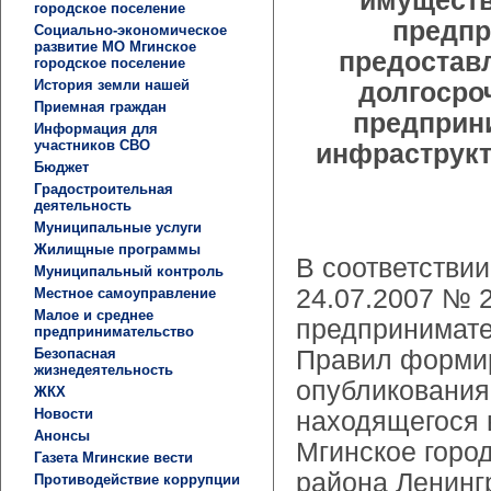
имуществ
городское поселение
предпр
Социально-экономическое
развитие МО Мгинское
предоставл
городское поселение
История земли нашей
долгосро
Приемная граждан
предприн
Информация для
участников СВО
инфраструкт
Бюджет
Градостроительная
деятельность
Муниципальные услуги
Жилищные программы
В соответствии
Муниципальный контроль
24.07.2007 № 
Местное самоуправление
Малое и среднее
предпринимате
предпринимательство
Безопасная
Правил формир
жизнедеятельность
опубликования
ЖКХ
Новости
находящегося 
Анонсы
Мгинское горо
Газета Мгинские вести
района Ленингр
Противодействие коррупции