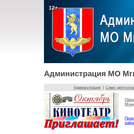
12+
Администрация МО Мги
|
Администрация
Совет депутато
Офиц
Мгин
Прое
райо