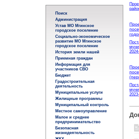
Прое
райо
Поиск
Администрация
Прое
Устав МО Мгинское
посе
городское поселение
годо
Социально-экономическое
развитие МО Мгинское
Пост
городское поселение
муни
2024
История земли нашей
Приемная граждан
Информация для
Прое
участников СВО
посе
Бюджет
(пер
Градостроительная
Пост
деятельность
муни
Муниципальные услуги
2023
Жилищные программы
Муниципальный контроль
Местное самоуправление
До
Малое и среднее
предпринимательство
Безопасная
жизнедеятельность
ЖКХ