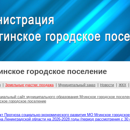
нское городское поселение
|
|
|
|
|
в
Земельные участки: продажа
Муниципальный заказ
Новости
ЖКХ
иальный сайт муниципального образования Мгинское городское поселе
ское городское поселение
кт Прогноза социально-экономического развития МО Мгинское городское
на Ленинградской области на 2026-2028 годы (период рассмотрения с 30 о