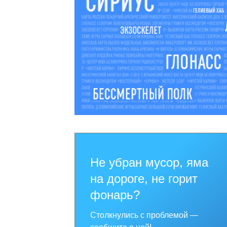
Не убран мусор, яма
на дороге, не горит
фонарь?
Столкнулись с проблемой —