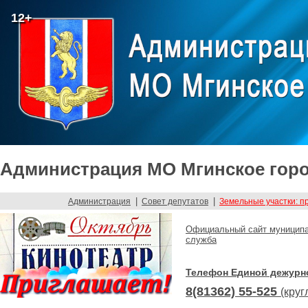
12+
Администрация МО Мгинское горо
|
|
Администрация
Совет депутатов
Земельные участки: п
Официальный сайт муниципа
служба
Телефон Единой дежурн
8(81362) 55-525
(круг